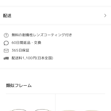
直に言いますとそこまできちんとしてもらえると思っ
ていませんでしたのでびっくりしました。回りの人に
も家族にもこのことは伝えました。インフルエンサー
配送
ではないのでたくさんの人には伝えられませんが、安
質問
:
心して眼鏡を買う事ができるという事は言い切る事が
できます。レンズの種類などは普段眼鏡屋で店員に任
商品仕様で女の子がつけてるのはどの色のですか？
ご注文
無料の耐傷性レンズコーティング付き
せて買っている人にとっては、悩むところなのでわか
by 柚里南 下園 オン Jan 18 , 2025
りやすく選択しやすいようにしてもらえたら更に使い
60日間返品・交換
やすいと思います。また購入します。
処理時間
Firmoo's
reply
365日保証
by
鈴木さやか
on
Feb 28 , 2026
こんにちは。ユリ
5-7営業日
詳細
配送料1,100円(日本全国)
お問い合わせありがとうございます。
発送
こちらで確認したとおり、モデルが着用しているフレームの色は
全てのレビューを読む
パープル、ローズゴールドです。
配送時間
レビューを書く
類似フレーム
ご質問やさらなるサポートについては、ライブチャットまたはメ
ール（service@firmoo.jp）で24時間年中無休のカスタマーサポ
8-19営業日
詳細
ートチームにご連絡ください。
Firmooで今すぐ完璧なメガネを見つけましょう！
配送
オン Jan 20 , 2025