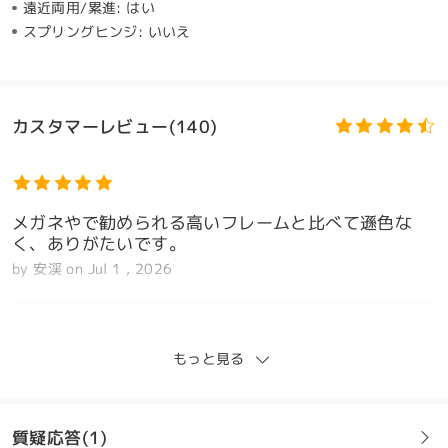
遠近両用/累進:
はい
スプリングヒンジ:
いいえ
カスタマーレビュー(140)
メガネやで勧められる高いフレームと比べて遜色な
く、ありがたいです。
by
安渓
on
Jul 1 , 2026
もっと見る
今回初めて通販での眼鏡の購入をし、レンズについて
の情報をあまり知らなかった為カスタマーセンターに
相談し追加料金を払う措置をとってもらいました。と
質疑応答(1)
ても親切にきちんとした対応をしてもらいました。正