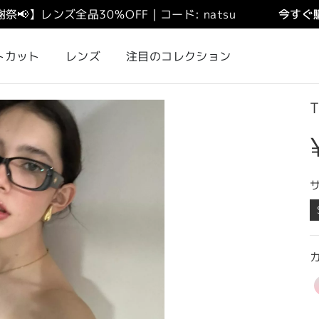
謝祭
📢
】
レンズ全品30％OFF｜コード: natsu
今すぐ購
トカット
レンズ
注目のコレクション
T
カ