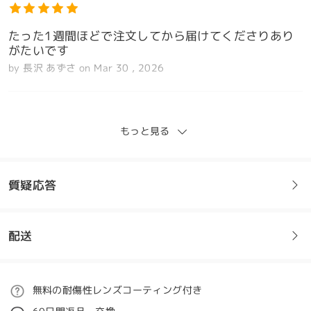
たった1週間ほどで注文してから届けてくださりあり
がたいです
by
長沢 あずさ
on
Mar 30 , 2026
もっと見る
価格の割に、デザイン及び品質がいいから。
by
ぴよぴよ
on
Feb 26 , 2026
質疑応答
全てのレビューを読む
配送
フレームについてご質問がある場合は、以下からお問い合わせく
レビューを書く
ださい。
ご注文
無料の耐傷性レンズコーティング付き
質問する