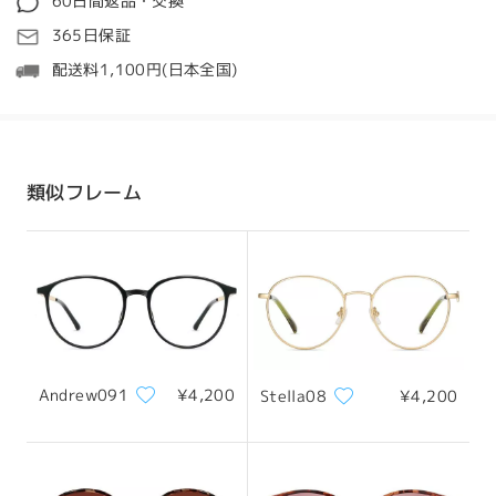
60日間返品・交換
処理時間
365日保証
5-7営業日
詳細
配送料1,100円(日本全国)
発送
配送時間
類似フレーム
8-19営業日
詳細
配送
Andrew091
¥4,200
Stella08
¥4,200