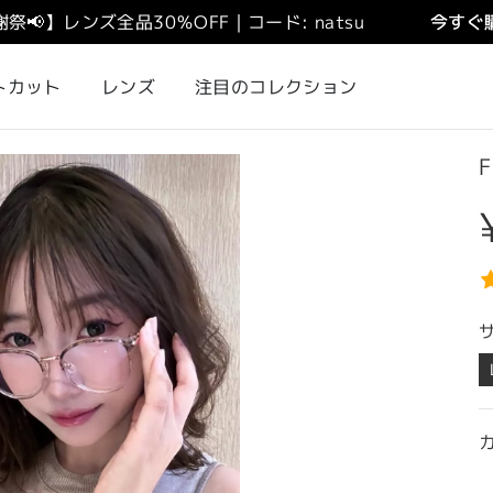
謝祭
📢
】
レンズ全品30％OFF｜コード: natsu
今すぐ購
トカット
レンズ
注目のコレクション
F