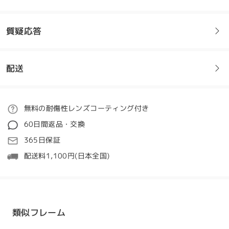
質疑応答
配送
フレームについてご質問がある場合は、以下からお問い合わせく
ださい。
すごくかわいいー ちゃんと届いた！ リボンのデザイ
ンがすごく可愛くて、どんな服にも合わせやすくて、
ご注文
無料の耐傷性レンズコーティング付き
しかもおしゃれ 満足だ＞＜
質問する
60日間返品・交換
by
なぎ
on
Feb 15 , 2025
処理時間
365日保証
5-7営業日
詳細
配送料1,100円(日本全国)
発送
配送時間
類似フレーム
8-19営業日
詳細