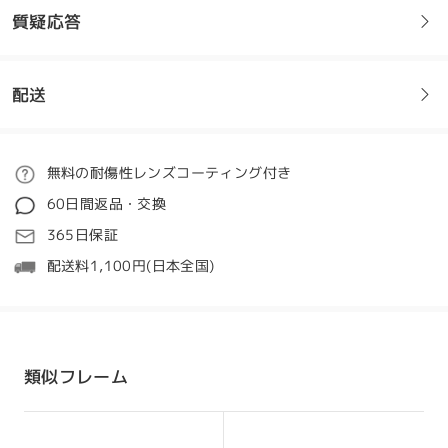
質疑応答
配送
フレームについてご質問がある場合は、以下からお問い合わせく
ださい。
ご注文
無料の耐傷性レンズコーティング付き
質問する
60日間返品・交換
処理時間
365日保証
5-7営業日
詳細
配送料1,100円(日本全国)
発送
配送時間
類似フレーム
8-19営業日
詳細