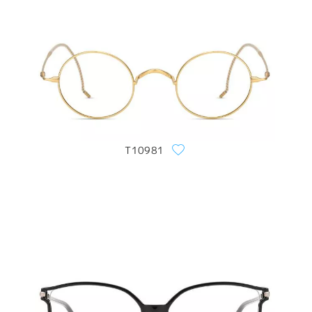
T10981