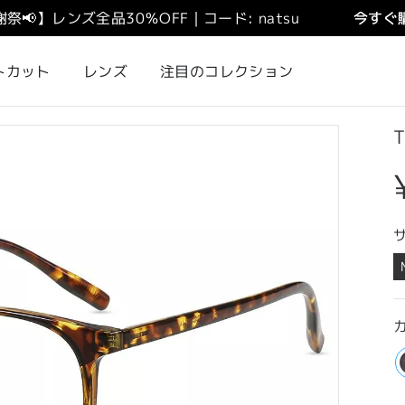
謝祭
📢
】
レンズ全品30％OFF｜コード: natsu
今すぐ購
トカット
レンズ
注目のコレクション
T
カ