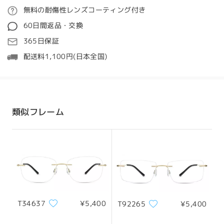
絡ください。状況を確認し、できる限り迅速に対応さ
ご注文
無料の耐傷性レンズコーティング付き
せていただきます。
質問する
60日間返品・交換
ご辛抱いただき、またこの件をご報告いただき、心よ
処理時間
365日保証
り感謝申し上げます。
5-7営業日
詳細
配送料1,100円(日本全国)
ご不明な点がございましたら、ライブチャット（24時
間年中無休）またはメール（service@firmoo.jp）に
発送
てお気軽にお問い合わせください。
配送時間
類似フレーム
8-19営業日
詳細
メタル素材、優れた質感
こちらのタイプの様なリムレスを何度か購入していま
配送
す。 以前の商品はレンズの内側の留め具が緩くなって
きて壊れる現象が2回程ありました。今回の商品はお
品物は同じですが、留め具がしっかりした様に感じま
す。お品物にも、カスタマーにも日々の企業努力がと
ても感じられる信頼できるお店かと思います！
T34637
¥5,400
T92265
¥5,400
by
pam
on
Jul 6 , 2026