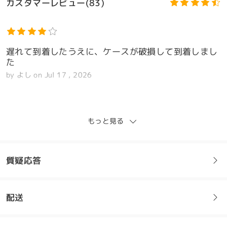
カスタマーレビュー(83)
遅れて到着したうえに、ケースが破損して到着しまし
た
by
よし
on
Jul 17 , 2026
Firmoo's
reply
Jul 18 , 2026
もっと見る
こんにちは。
フィードバックありがとうございます。ご注文の商品
注目のデザイン
が予定より遅れて到着し、さらにメガネケースが破損
質疑応答
していたとのこと、大変申し訳ございませんでした。
ご不便をおかけしたことを深くお詫び申し上げます。
配送
ご迷惑をおかけして誠に申し訳ございません。まだご
フレームについてご質問がある場合は、以下からお問い合わせく
連絡いただいていない場合は、ご注文の詳細と破損し
ださい。
たケースの写真を添えてカスタマーサポートまでご連