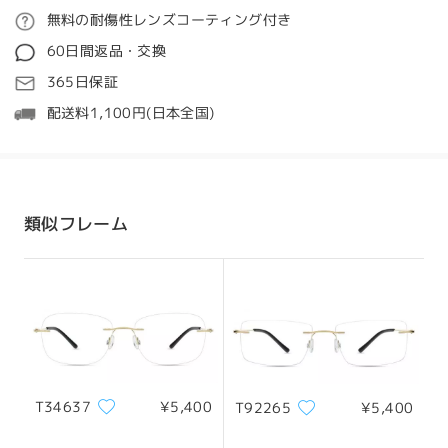
ご注文
無料の耐傷性レンズコーティング付き
質問する
60日間返品・交換
処理時間
365日保証
5-7営業日
詳細
配送料1,100円(日本全国)
発送
配送時間
類似フレーム
8-19営業日
詳細
顔型:
縦幅:
横幅:
四角顔
19cm/7.48in
13cm/5.12in
配送
サイズについて
T34637
¥5,400
T92265
¥5,400