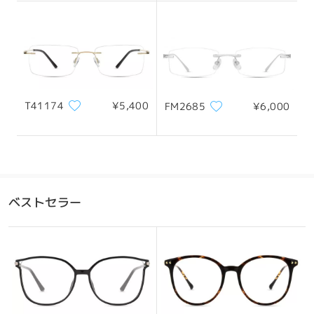
フレーム幅
テンプル
139mm/ 5.47in
145mm/ 5.71in
T41174
¥5,400
FM2685
¥6,000
レンズ幅
天地幅
ブリッジ幅
55mm/ 2.17in
38mm/ 1.50in
17mm/ 0.67in
ベストセラー
おすすめの顔型