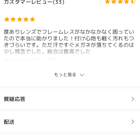
カスタマーレビュー(33)
度ありレンズでフレームレスがなかなかなく困ってい
たので本当に助かりました！付け心地も軽く汚れもつ
きづらいです。ただ汗ですぐメガネが落ちてくるのは
少し残念でした。総合は最高でした
by
にい
on
Jul 13 , 2026
もっと見る
全てのレビューを読む
モデル情報
質疑応答
レビューを書く
配送
フレームについてご質問がある場合は、以下からお問い合わせく
ださい。