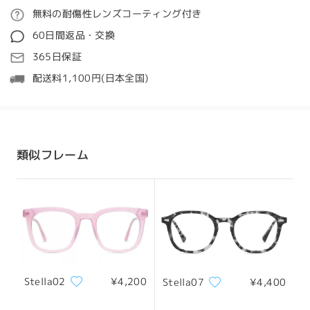
perfect .. delivery on point , share, size, design,
ご注文
無料の耐傷性レンズコーティング付き
customer service , price everything filled always
質問する
my expectations and more .. in my experience as
60日間返品・交換
always said I totally recommend Firmo …
処理時間
365日保証
suggestions be very clear in your prescription
5-7営業日
詳細
before order .. check your perfect size meaning
配送料1,100円(日本全国)
was Firmo give the example how to do it .. once
you get your perfect size u start your selection
発送
and you not gonna regret… if for some reason
顔型:
縦幅:
横幅:
something came wrong u never lose money
ハート顔
17cm/6.69in
13.5cm/5.31in
contact customer services before 60 days or as
配送時間
類似フレーム
soon u realized and they gonna responds
8-19営業日
詳細
immediately and they gonna fix your problem
give some discount , money or fix your
サイズについて
prescription but you never never lose… im very
配送
happy with this one ( Andrew 069 c3 model) very
lightweight perfect prescription and style i add
transition and blue light ❤️❤️❤️❤️ very neat
by
Cynthia Aponte
on
Jul 14 , 2026
Stella02
¥4,200
Stella07
¥4,400
フレーム幅
テンプル