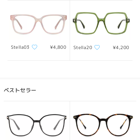
127mm/ 5in
145mm/ 5.71in
レンズ幅
天地幅
ブリッジ幅
Stella03
¥4,800
Stella20
¥4,200
53mm/ 2.09in
45mm/ 1.77in
19mm/ 0.75in
全てのレビューを読む
レビューを書く
おすすめの顔型
ベストセラー
四角顔
丸顔
ハート顔
ひし形の顔
卵型の顔
*画像はイメージです。実際とは異なる場合があります。