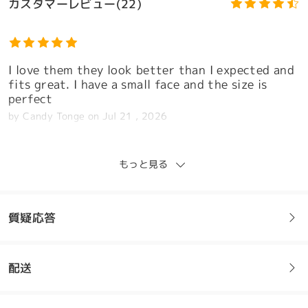
カスタマーレビュー(22)
I love them they look better than I expected and
fits great. I have a small face and the size is
perfect
by
Candy Tonge
on
Jul 21 , 2026
モデル情報
もっと見る
Omggg omggg… probably i’m gonna sound chezzy
because all the time i post or make my review
質疑応答
perfect or like nothing came wrong .. well is true
i’m not gonna lied it’s been couple of years with
Firmo ordering glasses and honestly im love it ..
even I change to other companies to see if I like
配送
フレームについてご質問がある場合は、以下からお問い合わせく
it .. but I come back to Firmo again lollll.. why
ださい。
cause always my prescription and glasses came