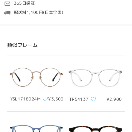
処理時間
365日保証
以内、週末は48時間以内にメールにてご連絡いたしま
5-7営業日
詳細
す。メールが迷惑メールフォルダに振り分けられてい
配送料1,100円(日本全国)
る可能性がございますので、そちらもご確認くださ
い。
発送
配送時間
類似フレーム
8-19営業日
詳細
ノーズパットの高さが私には合わずレンズに睫毛が当
たる状態でした。 デザインはカッコいい
配送
by
ないとう まさみち
on
Jul 1 , 2026
Firmoo's
reply
Jul 2 , 2026
YSL1718024M
¥3,500
TR54137
¥2,900
伊藤正道様、こんにちは。
フィードバックありがとうございます。メガネのデザ
インを気に入っていただけたとのこと、大変嬉しく思
います。しかしながら、ノーズパッドの高さが合わ