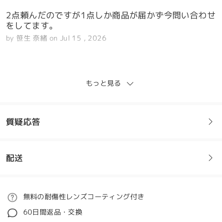
2点頼んだのですが1点しか商品が届かず今問い合わせ
をしてます。
by
笹生 奈緒
on
Jul 15 , 2026
Firmoo's
reply
Jul 16 , 2026
もっと見る
ナオ様、ご注文いただいた2点のうち1点しか届いてい
ないとのこと、大変申し訳ございません。ご心配とご
不便をおかけして申し訳ございません。
質疑応答
サポートチームにご連絡いただき、ありがとうござい
ます。ご注文内容を丁寧に確認し、原因究明に努めま
すのでご安心ください。2点目の商品が別送された場
配送
合、または配送に問題があった場合は、速やかに状況
フレームについてご質問がある場合は、以下からお問い合わせく
をご報告し、適切な解決策をご提案させていただきま
ださい。
す。
ご注文
無料の耐傷性レンズコーティング付き
ご理解とご協力に感謝いたします。
質問する
60日間返品・交換
担当のカスタマーサービス担当者より、平日は24時間