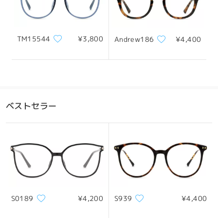
ず、まつ毛がレンズに触れてしまい、快適に着用いた
だけなかったとのこと、大変申し訳ございませんでし
た。
TM15544
¥3,800
Andrew186
¥4,400
快適なかけ心地には適切なフィット感が非常に重要で
す。ご不満をおかけしてしまい、大変申し訳ございま
せんでした。
担当のカスタマーサービス担当者より、平日は24時間
以内、週末は48時間以内にメールにてご連絡させてい
ただきます。メールが迷惑メールフォルダに振り分け
ベストセラー
られている可能性もございますので、そちらもご確認
ください。
全てのレビューを読む
レビューを書く
S0189
¥4,200
S939
¥4,400