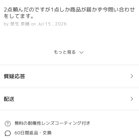
2点頼んだのですが1点しか商品が届かず今問い合わせ
をしてます。
by
笹生 奈緒
on
Jul 15 , 2026
Firmoo's
reply
Jul 16 , 2026
もっと見る
ナオ様、ご注文いただいた2点のうち1点しか届いてい
ないとのこと、大変申し訳ございません。ご心配とご
不便をおかけして申し訳ございません。
質疑応答
サポートチームにご連絡いただき、ありがとうござい
ます。ご注文内容を丁寧に確認し、原因究明に努めま
すのでご安心ください。2点目の商品が別送された場
配送
合、または配送に問題があった場合は、速やかに状況
フレームについてご質問がある場合は、以下からお問い合わせく
をご報告し、適切な解決策をご提案させていただきま
ださい。
す。
ご注文
無料の耐傷性レンズコーティング付き
ご理解とご協力に感謝いたします。
質問する
60日間返品・交換
担当のカスタマーサービス担当者より、平日は24時間