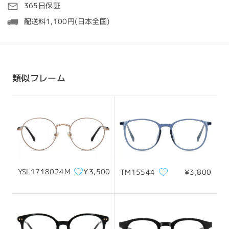
処理時間
365日保証
以内、週末は48時間以内にメールにてご連絡いたしま
5-7営業日
詳細
す。メールが迷惑メールフォルダに振り分けられてい
配送料1,100円(日本全国)
る可能性がございますので、そちらもご確認くださ
い。
発送
配送時間
類似フレーム
8-19営業日
詳細
ノーズパットの高さが私には合わずレンズに睫毛が当
たる状態でした。 デザインはカッコいい
配送
by
ないとう まさみち
on
Jul 1 , 2026
Firmoo's
reply
Jul 2 , 2026
YSL1718024M
¥3,500
TM15544
¥3,800
伊藤正道様、こんにちは。
フィードバックありがとうございます。メガネのデザ
インを気に入っていただけたとのこと、大変嬉しく思
います。しかしながら、ノーズパッドの高さが合わ