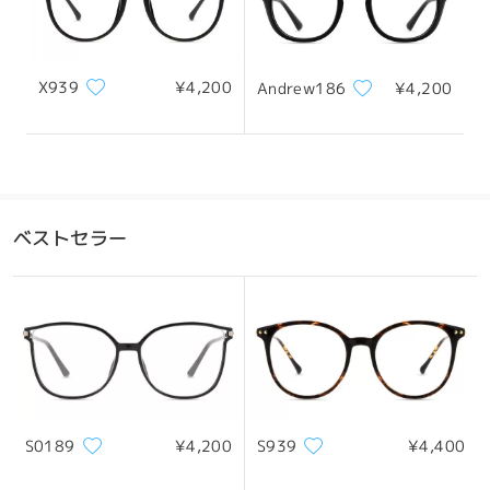
ず、まつ毛がレンズに触れてしまい、快適に着用いた
だけなかったとのこと、大変申し訳ございませんでし
た。
X939
¥4,200
Andrew186
¥4,200
快適なかけ心地には適切なフィット感が非常に重要で
す。ご不満をおかけしてしまい、大変申し訳ございま
せんでした。
担当のカスタマーサービス担当者より、平日は24時間
以内、週末は48時間以内にメールにてご連絡させてい
ただきます。メールが迷惑メールフォルダに振り分け
ベストセラー
られている可能性もございますので、そちらもご確認
ください。
全てのレビューを読む
レビューを書く
S0189
¥4,200
S939
¥4,400