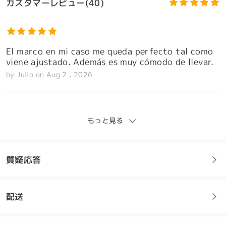
カスタマーレビュー(40)
El marco en mi caso me queda perfecto tal como
viene ajustado. Además es muy cómodo de llevar.
by
Julio
on
Aug 2 , 2026
もっと見る
Znowu źle zrobione. Podkreśliłem na recepcie.
Prawe oko +3,25 Lewe oko +3,75 tak jest
モデル情報
podkreślone do widzenia blisko.Kto tam pracuje
質疑応答
że nie może dobrze zinterpretować recepty .
by
Slawomir Jacek
on
Jun 25 , 2026
配送
フレームについてご質問がある場合は、以下からお問い合わせく
Firmoo's
reply
Jun 26 , 2026
ださい。
Cześć Sławomir,