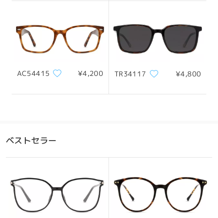
śmieciami. Sprawdź je również tam.
Doceniamy Twoją cierpliwość i jeszcze raz
フレーム幅
テンプル
przepraszamy za niedogodności.
135mm/ 5.31in
42mm/ 1.65in
AC54415
¥4,200
TR34117
¥4,800
全てのレビューを読む
レンズ幅
天地幅
ブリッジ幅
レビューを書く
54mm/ 2.13in
43mm/ 1.69in
18mm/ 0.71in
ベストセラー
おすすめの顔型
四角顔
丸顔
ハート顔
ひし形の顔
卵型の顔