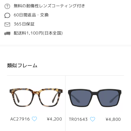
ご注文
無料の耐傷性レンズコーティング付き
質問する
Przepraszamy za nieporozumienie i frustrację,
60日間返品・交換
jakie to spowodowało.
処理時間
365日保証
Dziękujemy za zwrócenie na to uwagi.
5-7営業日
詳細
配送料1,100円(日本全国)
Rozumiemy, że podkreślone wartości recepty –
prawe oko: +3,25 i lewe oko: +3,75 – są
発送
przeznaczone do widzenia z bliska i bardzo nam
przykro, jeśli recepta została błędnie
zinterpretowana podczas przetwarzania.
配送時間
類似フレーム
顔型:
縦幅:
横幅:
8-19営業日
詳細
Czy potrzebujesz tej pary okularów do widzenia
ハート顔
17cm/6.69in
13.5cm/5.31in
z bliska, a nie z odległości pośredniej?
Zaznaczyłeś tutaj, że wybrałeś soczewki
配送
jednoogniskowe do widzenia z odległości
pośredniej.
サイズについて
Twój wyłączny Przedstawiciel Obsługi Klienta
skontaktuje się z Tobą e-mailem w ciągu 24
AC27916
¥4,200
TR01643
¥4,800
godzin w dni robocze i 48 godzin w weekendy.
Wiadomość może trafić do folderu ze spamem/