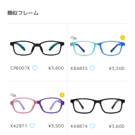
配送時間
類似フレーム
8-19営業日
詳細
配送
CP6007K
¥3,600
K84835
¥3,500
K42871
¥3,500
K48874
¥3,600