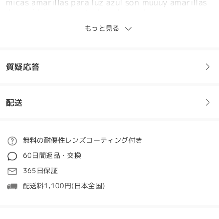
micas amarillas para luz azul son muuuy amarillas
dice mi hijo que ve todo color ambar.
by
Laura
on
Feb 20 , 2025
もっと見る
質疑応答
レビューを書く
配送
フレームについてご質問がある場合は、以下からお問い合わせく
ださい。
ご注文
無料の耐傷性レンズコーティング付き
質問する
60日間返品・交換
処理時間
365日保証
5-7営業日
詳細
配送料1,100円(日本全国)
発送