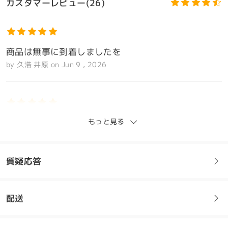
カスタマーレビュー(26)
商品は無事に到着しましたを
by
久浩 井原
on
Jun 9 , 2026
モデル情報
もっと見る
価格の割に、デザイン及び品質がいい。
by
山田太郎
on
Feb 22 , 2026
質疑応答
全てのレビューを読む
配送
レビューを書く
フレームについてご質問がある場合は、以下からお問い合わせく
ださい。