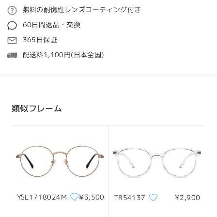
ご注文
無料の耐傷性レンズコーティング付き
質問する
60日間返品・交換
処理時間
365日保証
5-7営業日
詳細
配送料1,100円(日本全国)
発送
顔型:
縦幅:
横幅:
ハート顔
18cm/7.09 in
14cm/5.51in
配送時間
類似フレーム
8-19営業日
詳細
サイズについて
配送
YSL1718024M
¥3,500
TR54137
¥2,900
フレーム幅
テンプル