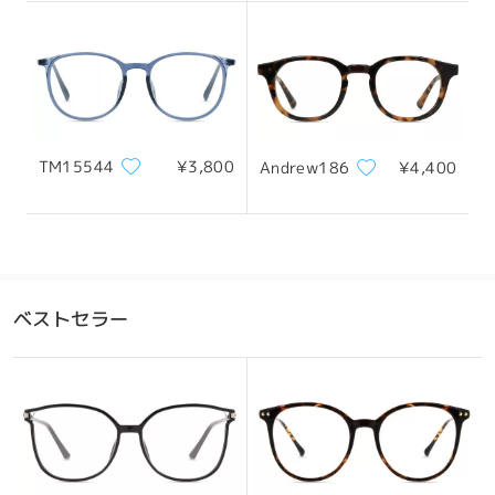
132mm/ 5.20in
146mm/ 5.75in
レンズ幅
天地幅
ブリッジ幅
TM15544
¥3,800
Andrew186
¥4,400
50mm/ 1.97in
47mm/ 1.85in
20mm/ 0.79in
おすすめの顔型
ベストセラー
四角顔
丸顔
ハート顔
ひし形の顔
卵型の顔
*画像はイメージです。実際とは異なる場合があります。