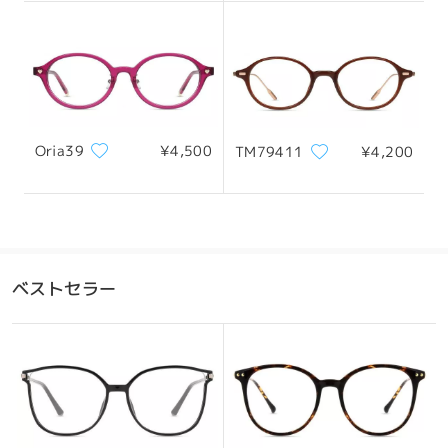
130mm/ 5.12in
145mm/ 5.71in
レンズ幅
天地幅
ブリッジ幅
Oria39
¥4,500
TM79411
¥4,200
52mm/ 2.05in
39mm/ 1.54in
20mm/ 0.79in
おすすめの顔型
ベストセラー
四角顔
丸顔
ハート顔
ひし形の顔
卵型の顔
*画像はイメージです。実際とは異なる場合があります。