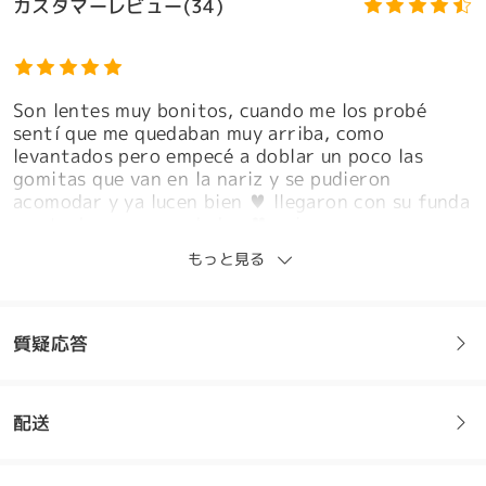
カスタマーレビュー(34)
Son lentes muy bonitos, cuando me los probé
sentí que me quedaban muy arriba, como
levantados pero empecé a doblar un poco las
gomitas que van en la nariz y se pudieron
acomodar y ya lucen bien ♥️ llegaron con su funda
y estuche, recomendados ♥️ quise agregar una
モデル情報
foto pero por alguna razón no se sube:(
もっと見る
by
Fernanda Moreno
on
Aug 6 , 2026
質疑応答
Me encantó, siempre me los piropean
配送
by
Carla
on
Jul 13 , 2026
フレームについてご質問がある場合は、以下からお問い合わせく
ださい。