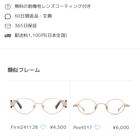
ご注文
無料の耐傷性レンズコーティング付き
全てのレビューを読む
質問する
60日間返品・交換
レビューを書く
処理時間
365日保証
5-7営業日
詳細
配送料1,100円(日本全国)
発送
顔型:
縦幅:
横幅:
四角顔
17.5cm/6.89in
13cm/5.12in
配送時間
類似フレーム
8-19営業日
詳細
サイズについて
配送
Firm241128
¥4,500
Poet017
¥6,000
フレーム幅
テンプル