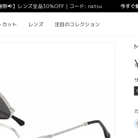
謝祭
📢
】
レンズ全品30％OFF｜コード: natsu
今すぐ購
トカット
レンズ
注目のコレクション
M
カ