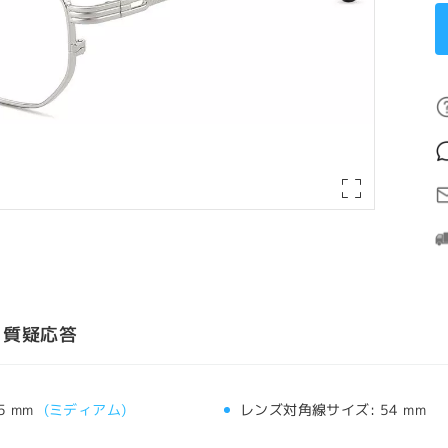
質疑応答
5 mm
(
ミディアム
)
レンズ対角線サイズ:
54 mm