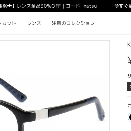
謝祭
📢
】
レンズ全品30％OFF｜コード: natsu
今すぐ購
トカット
レンズ
注目のコレクション
K
カ