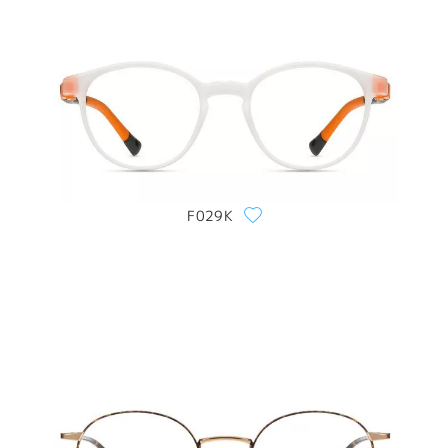
F029K