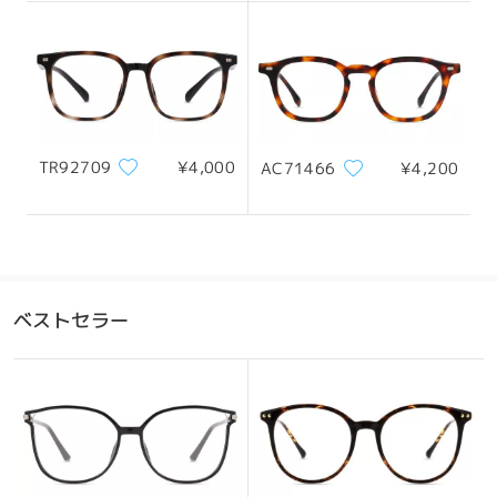
130mm/ 5.12in
143mm/ 5.63in
レンズ幅
天地幅
ブリッジ幅
TR92709
¥4,000
AC71466
¥4,200
48mm/ 1.89in
44mm/ 1.73in
22mm/ 0.87in
おすすめの顔型
ベストセラー
四角顔
丸顔
ハート顔
ひし形の顔
卵型の顔
*画像はイメージです。実際とは異なる場合があります。