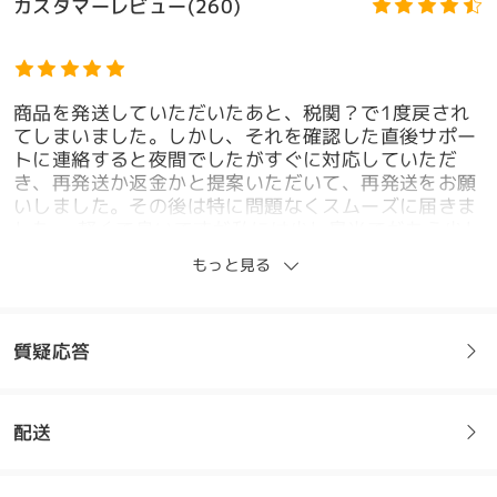
カスタマーレビュー(260)
商品を発送していただいたあと、税関？で1度戻され
てしまいました。しかし、それを確認した直後サポー
トに連絡すると夜間でしたがすぐに対応していただ
き、再発送か返金かと提案いただいて、再発送をお願
いしました。その後は特に問題なくスムーズに届きま
した。 軽くて良いですが私には少し鼻当てがもう少し
モデル情報
内側だとちょうどいいかなという感じでした。まぁで
もっと見る
もかけてて下がってくるとか外れやすいとかはない
し、家の中用で作ったので問題ないです。
by
ocome
on
Jul 4 , 2026
質疑応答
配送
フレームについてご質問がある場合は、以下からお問い合わせく
家中メガネに最強
ださい。
by
いちごミルク
on
Feb 22 , 2026