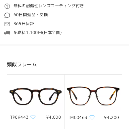
ご注文
無料の耐傷性レンズコーティング付き
質問する
60日間返品・交換
全てのレビューを読む
処理時間
365日保証
5-7営業日
詳細
配送料1,100円(日本全国)
レビューを書く
発送
顔型:
縦幅:
横幅:
四角顔
17.5cm/6.89in
13cm/5.12in
配送時間
類似フレーム
8-19営業日
詳細
サイズについて
配送
TP69443
¥4,000
TM00463
¥4,200
フレーム幅
テンプル