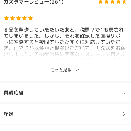
カスタマーレビュー(261)
商品を発送していただいたあと、税関？で1度戻され
てしまいました。しかし、それを確認した直後サポー
トに連絡すると夜間でしたがすぐに対応していただ
き、再発送か返金かと提案いただいて、再発送をお願
いしました。その後は特に問題なくスムーズに届きま
した。 軽くて良いですが私には少し鼻当てがもう少し
モデル情報
内側だとちょうどいいかなという感じでした。まぁで
もっと見る
もかけてて下がってくるとか外れやすいとかはない
し、家の中用で作ったので問題ないです。
by
ocome
on
Jul 4 , 2026
質疑応答
配送
フレームについてご質問がある場合は、以下からお問い合わせく
家中メガネに最強
ださい。
by
いちごミルク
on
Feb 22 , 2026