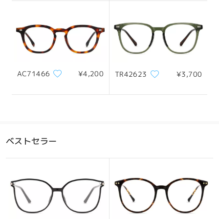
130mm/ 5.12in
143mm/ 5.63in
レンズ幅
天地幅
ブリッジ幅
AC71466
¥4,200
TR42623
¥3,700
48mm/ 1.89in
44mm/ 1.73in
22mm/ 0.87in
おすすめの顔型
ベストセラー
四角顔
丸顔
ハート顔
ひし形の顔
卵型の顔
*画像はイメージです。実際とは異なる場合があります。