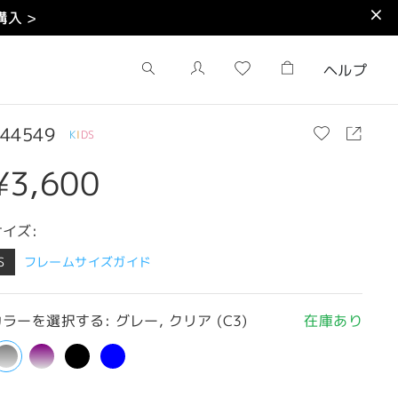
入 >
ヘルプ
44549
K
I
D
S
¥3,600
サイズ:
S
フレームサイズガイド
ラーを選択する: グレー, クリア (C3)
在庫あり