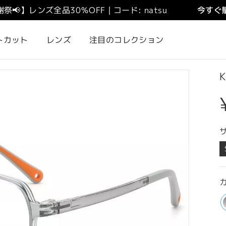
謝祭
📢
】
レンズ全品30％OFF｜コード: natsu
今すぐ購
トカット
レンズ
注目のコレクション
K
カ