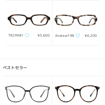
133mm/ 5.24in
138mm/5.43in
レンズ幅
天地幅
ブリッジ幅
TR29981
¥3,600
Andrew198
¥4,200
52mm/ 2.05in
37mm/ 1.46in
17mm/ 0.67in
おすすめの顔型
ベストセラー
四角顔
丸顔
ハート顔
ひし形の顔
卵型の顔
*画像はイメージです。実際とは異なる場合があります。