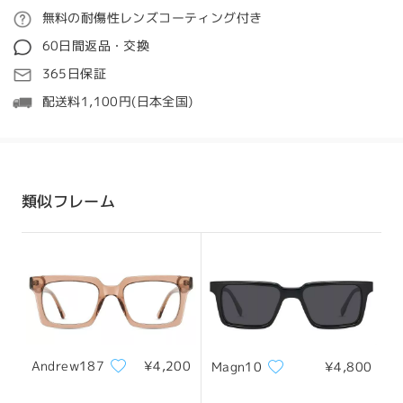
by
Manuel J. Pestaña
on
Jul 16 , 2026
ご注文
無料の耐傷性レンズコーティング付き
質問する
60日間返品・交換
処理時間
365日保証
全てのレビューを読む
5-7営業日
詳細
配送料1,100円(日本全国)
レビューを書く
発送
顔型:
縦幅:
横幅:
卵型の顔
19cm/ 7.48in
13.5cm/ 5.31in
配送時間
類似フレーム
8-19営業日
詳細
サイズについて
配送
Andrew187
¥4,200
Magn10
¥4,800
フレーム幅
テンプル