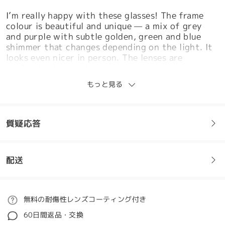
I’m really happy with these glasses! The frame
colour is beautiful and unique — a mix of grey
and purple with subtle golden, green and blue
shimmer that changes depending on the light. It
looks even nicer in person. The lenses are
perfectly clear and my prescription is spot on.
They’re comfortable and feel great quality. I’m
もっと見る
very happy with my order!
by
Karolina
on
Mar 16 , 2026
質疑応答
配送
フレームについてご質問がある場合は、以下からお問い合わせく
ださい。
ご注文
無料の耐傷性レンズコーティング付き
質問する
60日間返品・交換