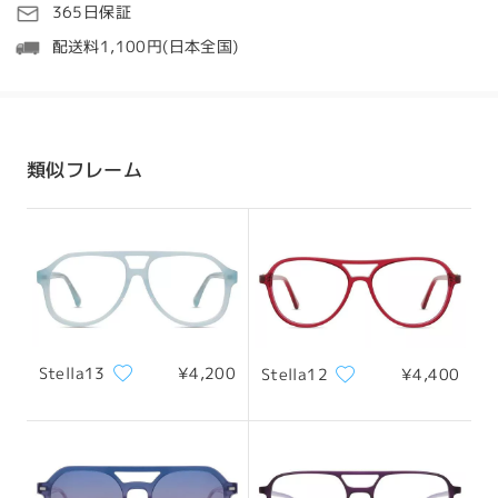
処理時間
365日保証
5-7営業日
詳細
Bellissimi, lenti progressive eccellenti, grazie
配送料1,100円(日本全国)
Firmoo
by
Di Bella Antonella
on
Mar 5 , 2026
発送
配送時間
類似フレーム
8-19営業日
詳細
配送
全てのレビューを読む
Stella13
¥4,200
Stella12
¥4,400
レビューを書く