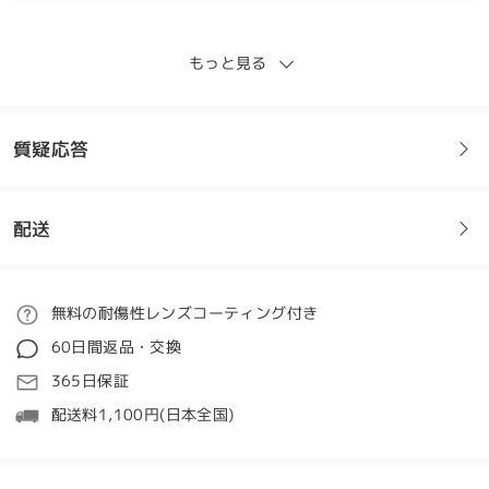
もっと見る
Love the shape and style of these glasses.
by
Wilma
on
Feb 14 , 2026
質疑応答
全てのレビューを読む
配送
フレームについてご質問がある場合は、以下からお問い合わせく
レビューを書く
ださい。
ご注文
無料の耐傷性レンズコーティング付き
質問する
60日間返品・交換
処理時間
365日保証
5-7営業日
詳細
配送料1,100円(日本全国)
発送