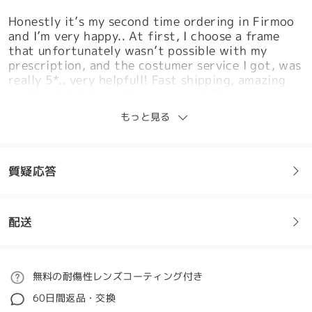
Honestly it’s my second time ordering in Firmoo
and I’m very happy.. At first, I choose a frame
that unfortunately wasn’t possible with my
prescription, and the costumer service I got, was
really 5*.. very helpfull! Fast shipping, amazing
quality, 10/10 would recommend! Thank u ❤️
by
Bárbara Venâncio
on
Jul 20 , 2026
もっと見る
質疑応答
Acaban de llegar, llegaron antes de lo esperado! Y
me encantaron, el material está genial y está
sumamente lindo, sin duda volvería a pedir otros!
配送
フレームについてご質問がある場合は、以下からお問い合わせく
Es idéntico a la foto, y el material se ve
ださい。
resistente y de bastante buena calidad!
by
Yam
on
May 28 , 2026
ご注文
無料の耐傷性レンズコーティング付き
質問する
60日間返品・交換