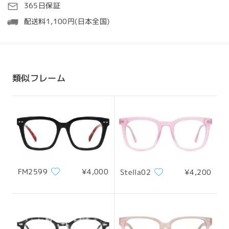
処理時間
365日保証
5-7営業日
詳細
配送料1,100円(日本全国)
発送
全てのレビューを読む
配送時間
類似フレーム
レビューを書く
8-19営業日
詳細
配送
FM2599
¥4,000
Stella02
¥4,200