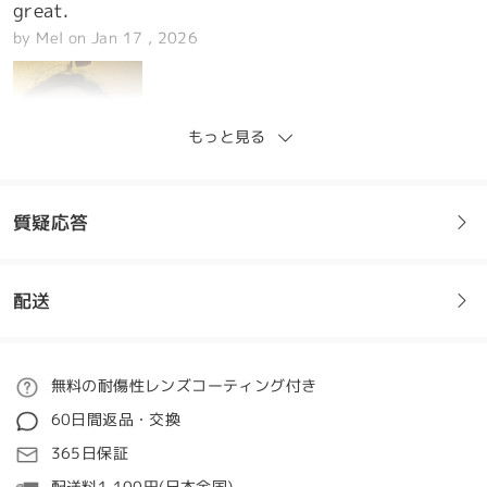
great.
by
Mel
on
Jan 17 , 2026
もっと見る
質疑応答
配送
フレームについてご質問がある場合は、以下からお問い合わせく
ださい。
ご注文
無料の耐傷性レンズコーティング付き
質問する
60日間返品・交換
処理時間
365日保証
Le lenti vanno benissimo, la montatura mi piace
5-7営業日
詳細
molto. Consiglio davvero l’acquisto.