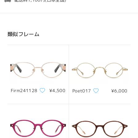
配送料1,100円(日本全国)
by
Alesol21
on
Nov 2 , 2025
発送
配送時間
類似フレーム
8-19営業日
詳細
配送
レビューを書く
Firm241128
¥4,500
Poet017
¥6,000