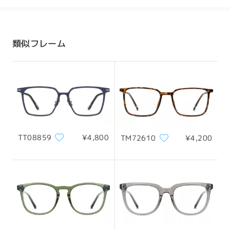
発送
配送時間
類似フレーム
8-19営業日
詳細
配送
TT08859
¥4,800
TM72610
¥4,200