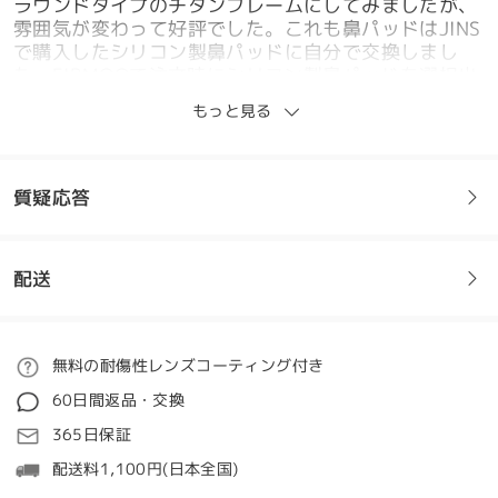
ラウンドタイプのチタンフレームにしてみましたが、
雰囲気が変わって好評でした。これも鼻パッドはJINS
で購入したシリコン製鼻パッドに自分で交換しまし
た。FIRMOOで注文時にシリコン製鼻パッドを選択出
来るよう希望します。
もっと見る
by
五十嵐
on
Apr 10 , 2026
質疑応答
全てのレビューを読む
レビューを書く
配送
フレームについてご質問がある場合は、以下からお問い合わせく
ださい。
ご注文
無料の耐傷性レンズコーティング付き
質問する
60日間返品・交換
処理時間
365日保証
5-7営業日
詳細
配送料1,100円(日本全国)