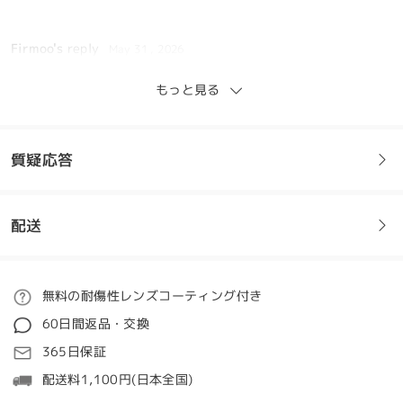
Firmoo's
reply
May 31 , 2026
Hello Karen ,
もっと見る
Thank you for your message, and we're sorry to hear about
the issue with the lenses coming off. We do offer a 60-day
return and exchange policy for cases like this. If you would
like to avail of this option, please reach out to us via email
質疑応答
or our Live Chat support so we can assist you further and
provide the appropriate solution.
We’re here to help and will make sure this is resolved for
配送
you as quickly as possible.
フレームについてご質問がある場合は、以下からお問い合わせく
ださい。
ご注文
無料の耐傷性レンズコーティング付き
質問する
60日間返品・交換
el marco es muy firme! a mi hija le encanta que
処理時間
365日保証
cambie de color, lo hace muy divertido para ella
5-7営業日
詳細
usarlos!!!!!!
配送料1,100円(日本全国)
by
Roxana
on
May 18 , 2026