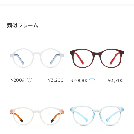
発送
全てのレビューを読む
配送時間
類似フレーム
8-19営業日
詳細
レビューを書く
配送
N2009
¥3,200
N2008K
¥3,700