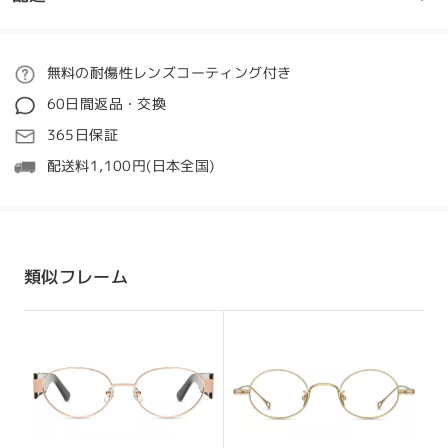
フレームについてご質問がある場合は、以下からお問い合わせく
ださい。
ご注文
無料の耐傷性レンズコーティング付き
全てのレビューを読む
質問する
60日間返品・交換
レビューを書く
処理時間
365日保証
5-7営業日
詳細
配送料1,100円(日本全国)
発送
配送時間
類似フレーム
8-19営業日
詳細
配送