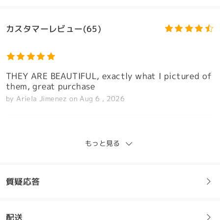
カスタマーレビュー(65)
THEY ARE BEAUTIFUL, exactly what I pictured of
them, great purchase
by
Ariela Jimenez
on
Aug 6 , 2026
もっと見る
So impressed with these. They are so stylish and
well-made. I would highly recommend these to
anyone in NZ looking for more affordable
質疑応答
glasses. I have a strong and specific prescription,
and these are even better than any of my high-
end glasses.
配送
by
Bianca
on
Jul 31 , 2026