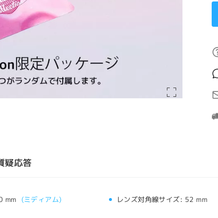
質疑応答
0 mm
(
ミディアム
)
レンズ対角線サイズ:
52 mm