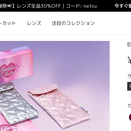
謝祭
📢
】
レンズ全品30％OFF｜コード: natsu
今すぐ購
トカット
レンズ
注目のコレクション
B
カ