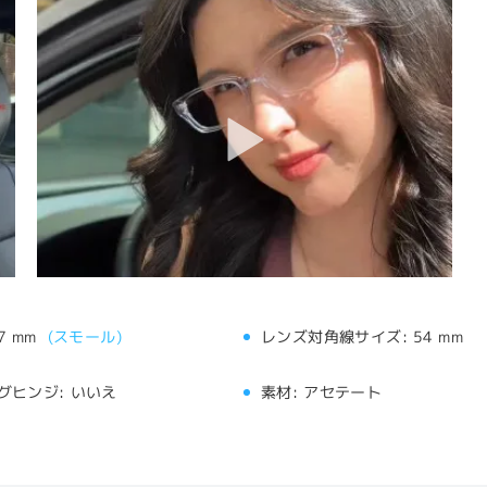
7 mm
(
スモール
)
レンズ対角線サイズ:
54 mm
グヒンジ:
いいえ
素材:
アセテート