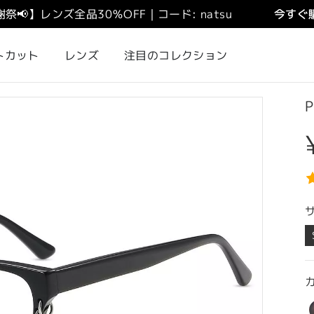
謝祭
📢
】
レンズ全品30％OFF｜コード: natsu
今すぐ購
トカット
レンズ
注目のコレクション
P
カ