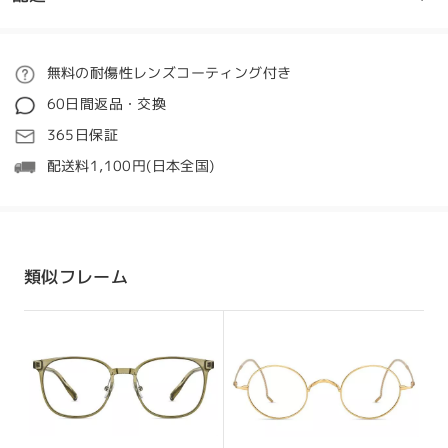
フレームについてご質問がある場合は、以下からお問い合わせく
ださい。
ご注文
無料の耐傷性レンズコーティング付き
質問する
60日間返品・交換
処理時間
365日保証
5-7営業日
詳細
配送料1,100円(日本全国)
発送
全てのレビューを読む
配送時間
類似フレーム
レビューを書く
8-19営業日
詳細
配送