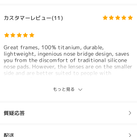
カスタマーレビュー(11)
Great frames, 100% titanium, durable,
lightweight, ingenious nose bridge design, saves
you from the discomfort of traditional silicone
nose pads. However, the lenses are on the smaller
side and are better suited to people with
narrower faces.
by
Nimo
on
Jul 17 , 2026
もっと見る
質疑応答
Love these! Very comfortable and are just fun to
wear.
配送
by
Sar
on
Jul 5 , 2026