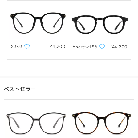
レンズ幅
天地幅
ブリッジ幅
52mm/ 2.05in
45mm/ 1.77in
18mm/ 0.71in
X939
¥4,200
Andrew186
¥4,200
おすすめの顔型
ベストセラー
四角顔
丸顔
ハート顔
ひし形の顔
卵型の顔
*画像はイメージです。実際とは異なる場合があります。