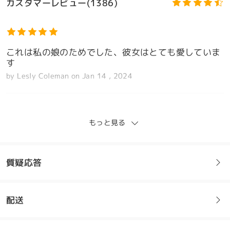
カスタマーレビュー(1386)
これは私の娘のためでした、彼女はとても愛していま
す
by
Lesly Coleman
on
Jan 14 , 2024
モデル情報
もっと見る
愛愛愛！私はずっと紫色のメガネが欲しかったので
す...それは私の子供の頃の夢のメガネです。私も彼ら
に対してたくさんの褒め言葉をもらいます。
質疑応答
by
Samantha
on
Jan 9 , 2024
配送
フレームについてご質問がある場合は、以下からお問い合わせく
ださい。