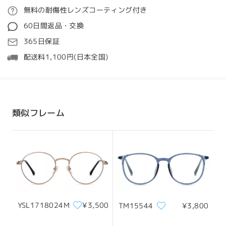
ご注文
無料の耐傷性レンズコーティング付き
質問する
60日間返品・交換
処理時間
365日保証
5-7営業日
詳細
配送料1,100円(日本全国)
全てのレビューを読む
発送
顔型:
縦幅:
横幅:
レビューを書く
四角と丸顔
20cm/7.8in
22cm/8.6in
配送時間
類似フレーム
8-19営業日
詳細
サイズについて
配送
YSL1718024M
¥3,500
TM15544
¥3,800
フレーム幅
テンプル
131mm/ 5.16in
142mm/ 5.59in