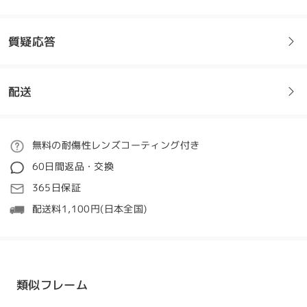
質疑応答
素敵なメガネです！お気に入り！ 注文から到着まで追
跡できるのが良いです！
by
マシュマロ
on
Jul 27 , 2025
配送
フレームについてご質問がある場合は、以下からお問い合わせく
ださい。
全てのレビューを読む
ご注文
無料の耐傷性レンズコーティング付き
質問する
60日間返品・交換
レビューを書く
処理時間
365日保証
5-7営業日
詳細
配送料1,100円(日本全国)
発送
配送時間
類似フレーム
8-19営業日
詳細