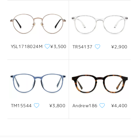
配送
YSL1718024M
¥3,500
TR54137
¥2,900
TM15544
¥3,800
Andrew186
¥4,400