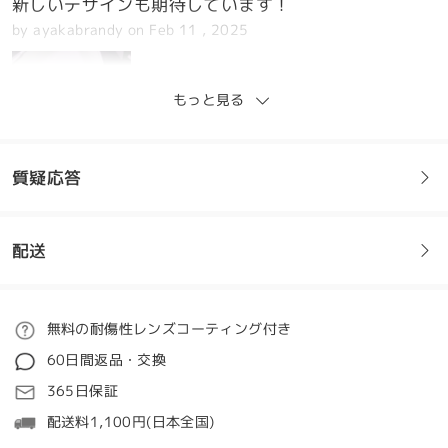
新しいデザインも期待しています！
by
ayakabrandy
on
Feb 11 , 2025
もっと見る
質疑応答
配送
フレームについてご質問がある場合は、以下からお問い合わせく
ださい。
私はこのメガネが大好きです!初めて度付きレンズをオ
ご注文
無料の耐傷性レンズコーティング付き
ンラインで注文しましたが、がっかりすることはあり
質問する
ませんでした。これからは間違いなくfirmooから購入
60日間返品・交換
します。
処理時間
365日保証
by
Jasmine
on
Jan 16 , 2024
5-7営業日
詳細
配送料1,100円(日本全国)