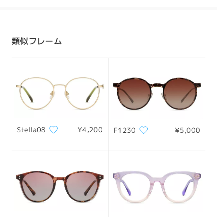
発送
配送時間
類似フレーム
8-19営業日
詳細
配送
全てのレビューを読む
レビューを書く
Stella08
¥4,200
F1230
¥5,000