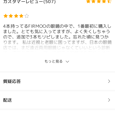
カスタマーレビュー(507)
4本持ってるFIRMOOの眼鏡の中で、1番最初に購入し
ました。とても気に入ってますが、よく失くしちゃう
ので、追加で3本もリピしました。忘れた頃に見つか
ります。 私は近視と老眼に困ってますが、日本の眼鏡
店では、まだ遠近両用眼鏡じゃなくていいという診断
で、運転を優先し、強い近視用の眼鏡で作製されてま
した。 でも、自宅で過ごす時間が長いので、テレビを
もっと見る
見る度に眼鏡を掛ける、スマホを見る為に外す⋯の繰
り返しが、偏頭痛の元になり、困ってました。
FIRMOOでは1段階弱めた眼鏡を作って、家でも外で
も快適に過ごせています。リーズナブルなのに、よく
質疑応答
視えます。 このフレームだけは、耳に掛ける部分:モ
ダンor先セルの先端が、金属を切断したままで、研磨
されておらず、チューブ状のカバーも掛けられていな
配送
いので、頭皮を擦るとイテッてなります。 0円レンズ
フレームについてご質問がある場合は、以下からお問い合わせく
は馴れる迄反射が見辛いです。 でも、安くて・オシャ
ださい。
レで・よく視える眼鏡なので、それらを上回るメリッ