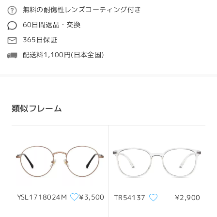
トを感じられるでしょう。
ご注文
無料の耐傷性レンズコーティング付き
質問する
by
amane
on
Dec 19 , 2025
60日間返品・交換
処理時間
365日保証
5-7営業日
詳細
配送料1,100円(日本全国)
発送
配送時間
類似フレーム
8-19営業日
詳細
メガネ自体は良かったですがやはり海外からの発送と
いうこともあり届くのにはだいぶ時間がかかりまし
配送
た。まぁ仕方ないんですけど
by
Ahn
on
Jul 5 , 2025
YSL1718024M
¥3,500
TR54137
¥2,900
全てのレビューを読む