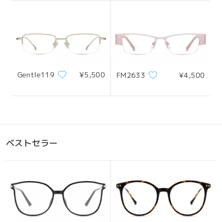
全てのレビューを読む
フレーム幅
テンプル
131mm/ 5.16in
142mm/ 5.59in
レビューを書く
Gentle119
¥5,500
FM2633
¥4,500
レンズ幅
天地幅
ブリッジ幅
52mm/ 2.05in
29mm/ 1.14in
18mm/ 0.71in
おすすめの顔型
ベストセラー
四角顔
丸顔
ハート顔
ひし形の顔
卵型の顔
私たちがあなたの質問に答えることができたことを願っていま
す。 あなたが注文の助けが必要な場合は、私たちが助けて幸せ以