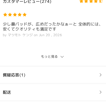
カスタマーレビュー(274)
少し鼻パッドが、広めだったかなぁーと 全体的には、
安くてクオリティも満足です
by
マツモト ケンジ
on
Jun 20 , 2026
Firmoo's
reply
Jun 21 , 2026
もっと見る
お客様各位
モデル情報
貴重なご意見をお寄せいただき、誠にありがとうございます。
質疑応答(1)
メガネの品質にご満足いただけたとのこと、大変嬉しく思いま
す。ノーズパッドにつきましては、顔の形は人それぞれ異なるた
め、最適なフィット感を得るためには微調整が必​​要となる場合が
配送
ございます。
質問
:
ご自宅で安全にメガネを調整する方法をご説明したガイドをご用