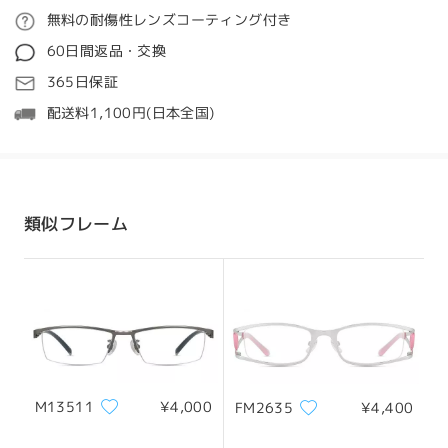
女性用ですか？
意いたしましたので、ぜひご活用ください。
ご注文
無料の耐傷性レンズコーティング付き
by 山田 オン Mar 22 , 2025
https://www.firmoo.jp/help-p-1930.shtml
60日間返品・交換
処理時間
Firmoo's
reply
365日保証
この情報がお役に立ち、メガネのフィット感向上に繋がれば幸い
こんにちは、山田
5-7営業日
詳細
配送料1,100円(日本全国)
です。ご不明な点がございましたら、お気軽にお問い合わせくだ
あなたの興味をありがとう。
さい。
発送
私たちがここでチェックするように、このフレームは男性と女性
弊社製品をお選びいただき、誠にありがとうございます。
の両方に使用することができます。
敬具
配送時間
類似フレーム
顔型:
縦幅:
横幅:
8-19営業日
詳細
四角と丸顔
20cm/7.8in
22cm/8.6in
アビゲイル
配送
サイズについて
無事納品されました
by
望月 久士
on
Jul 19 , 2025
M13511
¥4,000
FM2635
¥4,400