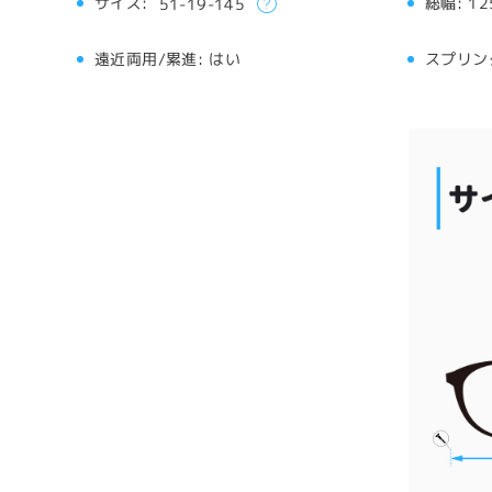
サイズ:
総幅:
12
51-19-145
遠近両用/累進:
はい
スプリン