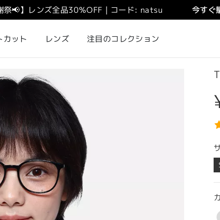
謝祭
📢
】
レンズ全品30％OFF｜コード: natsu
今すぐ購
トカット
レンズ
注目のコレクション
T
カ