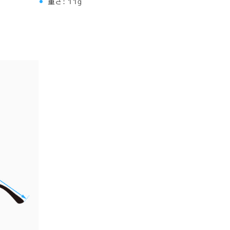
重さ:
11g