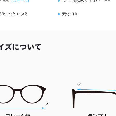
5 mm
(
スモール
)
レンズ対角線サイズ:
51 mm
グヒンジ:
いいえ
素材:
TR