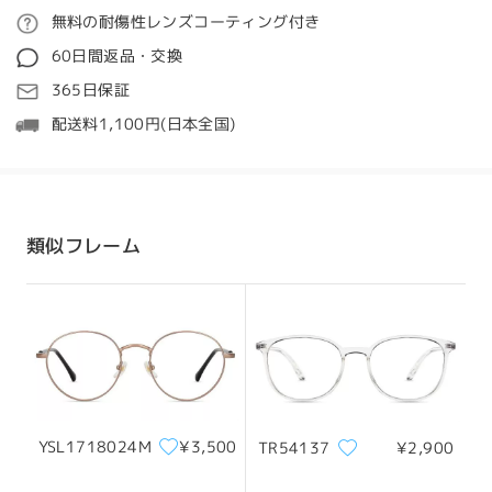
ペアを誤って踏んでしまった後、再注文しました。た
ご注文
無料の耐傷性レンズコーティング付き
だし、顔から滑り落ちやすいことに気づいたので、一
質問する
致するメガネチェーンを購入しました。これまでより
60日間返品・交換
も良くなりました。
処理時間
365日保証
by
baz
on
Nov 16 , 2023
5-7営業日
詳細
配送料1,100円(日本全国)
発送
配送時間
類似フレーム
8-19営業日
詳細
配送
柔らかなオーバル形で、多用途性のデザイン
メタル素材、抜群の質感
全てのレビューを読む
YSL1718024M
¥3,500
TR54137
¥2,900