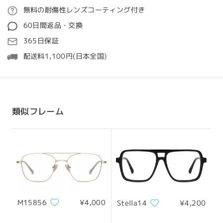
ご注文
無料の耐傷性レンズコーティング付き
質問する
60日間返品・交換
処理時間
365日保証
5-7営業日
詳細
配送料1,100円(日本全国)
発送
配送時間
類似フレーム
8-19営業日
詳細
配送
M15856
¥4,000
Stella14
¥4,200