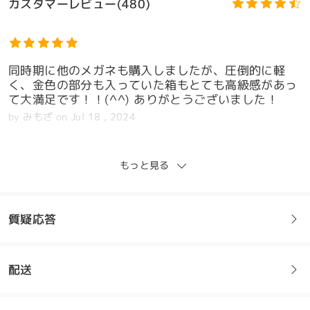
カスタマーレビュー(480)
同時期に他のメガネも購入しましたが、圧倒的に軽
く、金色の部分も入っていた箱もとても高級感があっ
て大満足です！！(^^) ありがとうございました！
by
みもざ
on
Jul 18 , 2024
もっと見る
メガネケースも入ってて大変満足してます
by
中野
on
Jul 13 , 2024
質疑応答
全てのレビューを読む
配送
フレームについてご質問がある場合は、以下からお問い合わせく
ださい。
レビューを書く