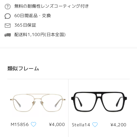
ご注文
無料の耐傷性レンズコーティング付き
質問する
60日間返品・交換
処理時間
365日保証
5-7営業日
詳細
配送料1,100円(日本全国)
発送
配送時間
類似フレーム
8-19営業日
詳細
配送
M15856
¥4,000
Stella14
¥4,200