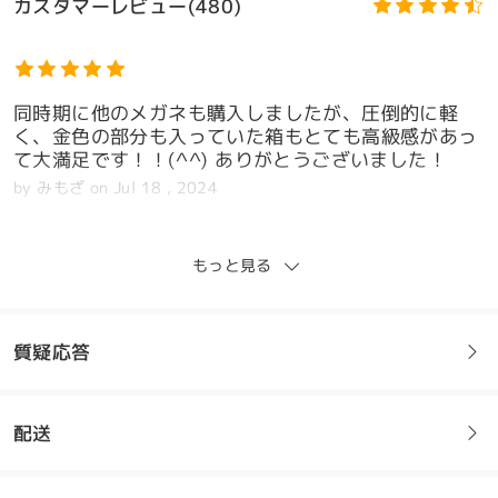
カスタマーレビュー(480)
同時期に他のメガネも購入しましたが、圧倒的に軽
く、金色の部分も入っていた箱もとても高級感があっ
て大満足です！！(^^) ありがとうございました！
by
みもざ
on
Jul 18 , 2024
もっと見る
メガネケースも入ってて大変満足してます
by
中野
on
Jul 13 , 2024
質疑応答
全てのレビューを読む
配送
フレームについてご質問がある場合は、以下からお問い合わせく
ださい。
レビューを書く