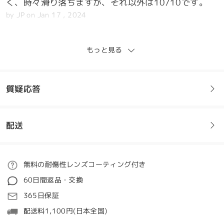
く、時々滑り落ちますが、それ以外は10/10です。
by
JP
on
Jan 17 , 2024
もっと見る
新年とPassportModel.comの写真撮影に向けて、可
愛くてオーバーサイズだけどシンプルなルックが欲し
質疑応答
かったのですが、Firmooは期待を裏切りませんでし
た。この見た目を実現できると考えて、似たような小
さめのペアを注文しましたが、カスタマーサービスチ
ームはそれを修正するために最大限の努力をしてくれ
配送
フレームについてご質問がある場合は、以下からお問い合わせく
ました。可愛いメガネでいつも褒められます。このメ
ださい。
ガネをお勧めします。
by
Sparkle
on
Jan 17 , 2024
ご注文
無料の耐傷性レンズコーティング付き
質問する
60日間返品・交換
処理時間
365日保証
5-7営業日
詳細
配送料1,100円(日本全国)