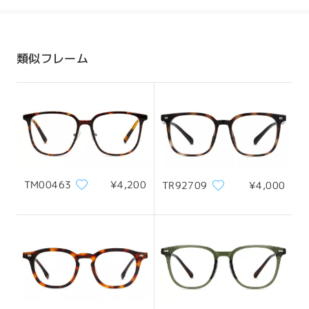
発送
配送時間
類似フレーム
8-19営業日
詳細
全てのレビューを読む
配送
レビューを書く
TM00463
¥4,200
TR92709
¥4,000