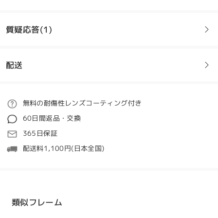
残念ながら問題があったが、とても丁寧な対応をして
くれました!度数が少ない方や伊達のかたオススメで
す!
質疑応答(1)
by
しぉ
on
May 16 , 2026
配送
全てのレビューを読む
質問
:
#KXN1038のブルーのフレームが気に入っているのです
レビューを書く
ご注文
無料の耐傷性レンズコーティング付き
がサイズがSとのことで MやLを発売する予定はないの
60日間返品・交換
でしょうか？
処理時間
365日保証
by 緑 オン Oct 28 , 2024
5-7営業日
詳細
配送料1,100円(日本全国)
Firmoo's
reply
こんにちは。
発送
お問い合わせありがとうございます。
フレームのサイズは1種類しか決まっておらず、カスタマイズは
配送時間
類似フレーム
できませんのでご了承ください。
8-19営業日
詳細