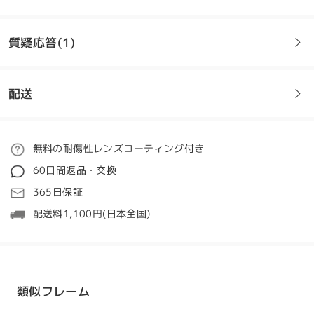
残念ながら問題があったが、とても丁寧な対応をして
くれました!度数が少ない方や伊達のかたオススメで
す!
質疑応答(1)
by
しぉ
on
May 16 , 2026
配送
全てのレビューを読む
質問
:
#KXN1038のブルーのフレームが気に入っているのです
レビューを書く
ご注文
無料の耐傷性レンズコーティング付き
がサイズがSとのことで MやLを発売する予定はないの
60日間返品・交換
でしょうか？
処理時間
365日保証
by 緑 オン Oct 28 , 2024
5-7営業日
詳細
配送料1,100円(日本全国)
Firmoo's
reply
こんにちは。
発送
お問い合わせありがとうございます。
フレームのサイズは1種類しか決まっておらず、カスタマイズは
配送時間
類似フレーム
できませんのでご了承ください。
8-19営業日
詳細