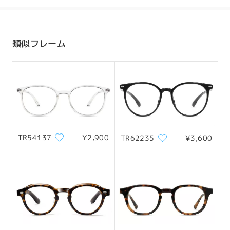
発送
配送時間
類似フレーム
8-19営業日
詳細
配送
TR54137
¥2,900
TR62235
¥3,600