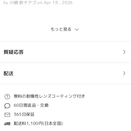
by
川﨑 紡チアゴ
on
Apr 18 , 2026
全てのレビューを読む
もっと見る
レビューを書く
質疑応答
配送
フレームについてご質問がある場合は、以下からお問い合わせく
ださい。
ご注文
無料の耐傷性レンズコーティング付き
質問する
60日間返品・交換
処理時間
365日保証
5-7営業日
詳細
配送料1,100円(日本全国)