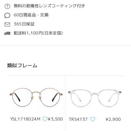
ご注文
無料の耐傷性レンズコーティング付き
質問する
レビューを書く
60日間返品・交換
処理時間
365日保証
5-7営業日
詳細
配送料1,100円(日本全国)
発送
配送時間
類似フレーム
顔型:
縦幅:
横幅:
8-19営業日
詳細
ひし形の顔
17cm/6.69in
15cm/5.91in
配送
サイズについて
YSL1718024M
¥3,500
TR54137
¥2,900