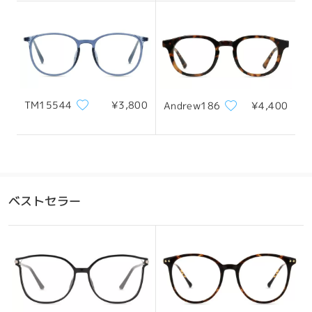
フレーム幅
テンプル
123mm/ 4.84in
140mm/ 5.51in
TM15544
¥3,800
Andrew186
¥4,400
レンズ幅
天地幅
ブリッジ幅
50mm/ 1.97in
46mm/ 1.81in
20mm/ 0.79in
おすすめの顔型
ベストセラー
四角顔
丸顔
ハート顔
ひし形の顔
卵型の顔