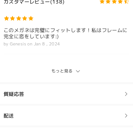
カスタマーレビュー(138)
このメガネは完璧にフィットします！私はフレームに
完全に恋をしています:)
by
Genesis
on
Jan 8 , 2024
もっと見る
私はこれらが大好き。思っていたより少し小さいです
が、それでもまさに私が探していたものです。品質も
モデル情報
良く、思ったより早く届きました。間違いなくまた注
質疑応答
文します
by
Cm
on
Jan 6 , 2024
配送
フレームについてご質問がある場合は、以下からお問い合わせく
ださい。
全てのレビューを読む