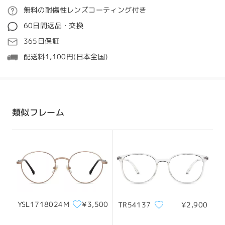
ご注文
無料の耐傷性レンズコーティング付き
質問する
レビューを書く
60日間返品・交換
処理時間
365日保証
5-7営業日
詳細
配送料1,100円(日本全国)
発送
配送時間
類似フレーム
顔型:
縦幅:
横幅:
8-19営業日
詳細
ひし形の顔
17cm/6.69in
15cm/5.91in
配送
サイズについて
YSL1718024M
¥3,500
TR54137
¥2,900