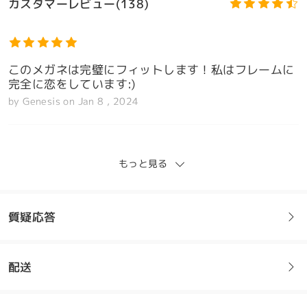
カスタマーレビュー(138)
このメガネは完璧にフィットします！私はフレームに
完全に恋をしています:)
by
Genesis
on
Jan 8 , 2024
もっと見る
私はこれらが大好き。思っていたより少し小さいです
が、それでもまさに私が探していたものです。品質も
モデル情報
良く、思ったより早く届きました。間違いなくまた注
質疑応答
文します
by
Cm
on
Jan 6 , 2024
配送
フレームについてご質問がある場合は、以下からお問い合わせく
ださい。
全てのレビューを読む