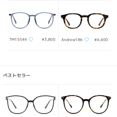
フレーム幅
テンプル
123mm/ 4.84in
140mm/ 5.51in
TM15544
¥3,800
Andrew186
¥4,400
レンズ幅
天地幅
ブリッジ幅
50mm/ 1.97in
46mm/ 1.81in
20mm/ 0.79in
おすすめの顔型
ベストセラー
四角顔
丸顔
ハート顔
ひし形の顔
卵型の顔