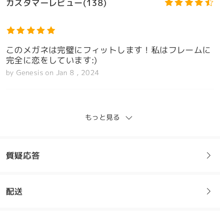
カスタマーレビュー(138)
このメガネは完璧にフィットします！私はフレームに
完全に恋をしています:)
by
Genesis
on
Jan 8 , 2024
もっと見る
私はこれらが大好き。思っていたより少し小さいです
が、それでもまさに私が探していたものです。品質も
モデル情報
良く、思ったより早く届きました。間違いなくまた注
質疑応答
文します
by
Cm
on
Jan 6 , 2024
配送
フレームについてご質問がある場合は、以下からお問い合わせく
ださい。
全てのレビューを読む