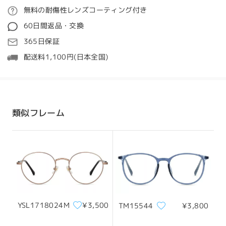
ご注文
無料の耐傷性レンズコーティング付き
質問する
レビューを書く
60日間返品・交換
処理時間
365日保証
5-7営業日
詳細
配送料1,100円(日本全国)
発送
配送時間
類似フレーム
顔型:
縦幅:
横幅:
8-19営業日
詳細
ひし形の顔
17cm/6.69in
15cm/5.91in
配送
サイズについて
YSL1718024M
¥3,500
TM15544
¥3,800