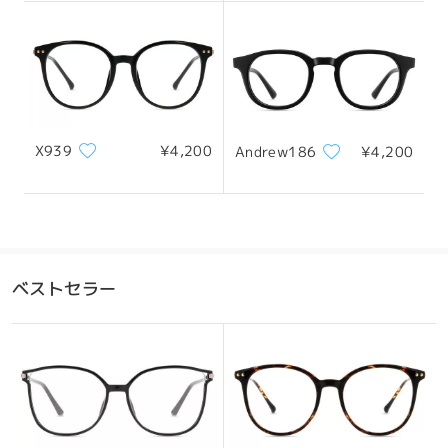
フレーム幅
テンプル
123mm/ 4.84in
140mm/ 5.51in
X939
¥4,200
Andrew186
¥4,200
レンズ幅
天地幅
ブリッジ幅
50mm/ 1.97in
46mm/ 1.81in
20mm/ 0.79in
おすすめの顔型
ベストセラー
四角顔
丸顔
ハート顔
ひし形の顔
卵型の顔