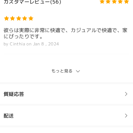
カスタマーレビュー(56)
彼らは実際に非常に快適で、カジュアルで快適で、家
にぴったりです。
by
Cinthia
on
Jan 8 , 2024
もっと見る
進行度の高い処方箋用に購入しましたが、素晴らしい
効果を発揮しています。フレームはとても軽いので、
モデル情報
掛けていることを忘れてしまうこともあります。入手
質疑応答
できる中で最も薄いレンズを購入しましたが、非常に
満足しています。フレームは私が慣れているものより
少し広いので、将来購入する場合は小さいフレームを
探すと思います。オンラインのカスタマーサポートは
配送
フレームについてご質問がある場合は、以下からお問い合わせく
素晴らしかったです。彼らは注文プロセス全体を通し
ださい。
て私を助けてくれたので、自信を持ってFirmooから