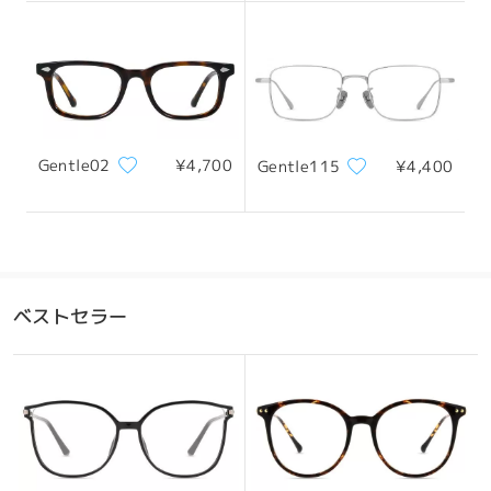
フレーム幅
テンプル
132mm/ 5.20in
142mm/ 5.59in
Gentle02
¥4,700
Gentle115
¥4,400
レンズ幅
天地幅
ブリッジ幅
53mm/ 2.09in
38mm/ 1.50in
18mm/ 0.71in
ベストセラー
おすすめの顔型
四角顔
丸顔
ハート顔
ひし形の顔
卵型の顔