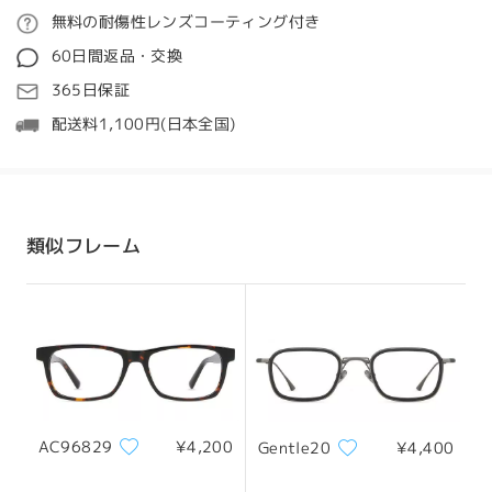
メガネを2本購入することができました。これまでネ
ご注文
無料の耐傷性レンズコーティング付き
ットでメガネを注文したことがなかったので、ぴった
質問する
りのメガネやサイズが見つかるかどうか少し不安でし
60日間返品・交換
た。質問がある場合は、オンライン ヘルプに問い合わ
処理時間
365日保証
せることをお勧めします。私は間違いなくまた
5-7営業日
詳細
Firmooに注文します。
配送料1,100円(日本全国)
by
Catherina
on
Sep 30 , 2023
発送
全てのレビューを読む
配送時間
類似フレーム
顔型:
縦幅:
横幅:
8-19営業日
詳細
卵型の顔
20.8cm/8.19inche
14.5cm/5.71inche
レビューを書く
s
s
配送
サイズについて
AC96829
¥4,200
Gentle20
¥4,400