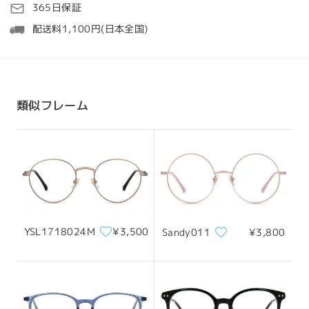
処理時間
365日保証
5-7営業日
詳細
配送料1,100円(日本全国)
発送
全てのレビューを読む
配送時間
類似フレーム
8-19営業日
詳細
レビューを書く
配送
YSL1718024M
¥3,500
Sandy011
¥3,800