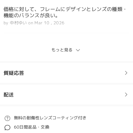
価格に対して、フレームにデザインとレンズの種類・
機能のバランスが良い。
by
中村ゆい
on
Mar 10 , 2026
もっと見る
私はこれらのフレームに完全に夢中です！形状につい
ては非常に懐疑的でしたが、最終的には私のお気に入
りのフレームになりました。とても軽くて快適です！
質疑応答
フルタイムでの着用に最適です。
by
Brittany
on
Jan 19 , 2024
配送
フレームについてご質問がある場合は、以下からお問い合わせく
ださい。
ご注文
無料の耐傷性レンズコーティング付き
質問する
60日間返品・交換